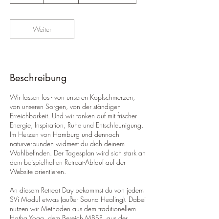
S
t
d
.
Weiter
Beschreibung
Wir lassen los - von unseren Kopfschmerzen,
von unseren Sorgen, von der ständigen
Erreichbarkeit. Und wir tanken auf mit frischer
Energie, Inspiration, Ruhe und Entschleunigung.
Im Herzen von Hamburg und dennoch
naturverbunden widmest du dich deinem
Wohlbefinden. Der Tagesplan wird sich stark an
dem beispielhaften Retreat-Ablauf auf der
Website orientieren.
An diesem Retreat Day bekommst du von jedem
SVi Modul etwas (außer Sound Healing). Dabei
nutzen wir Methoden aus dem traditionellem
Hatha Yoga, dem Bereich MBSR, aus der