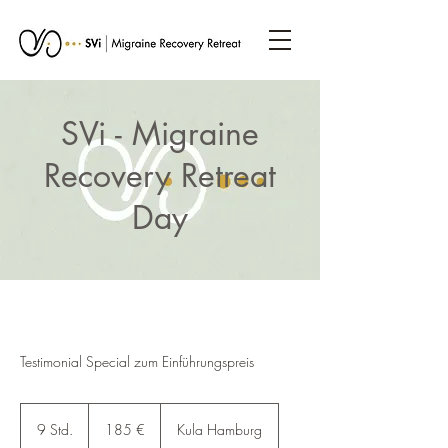
SVi - Migraine
Recovery Retreat
Day
Testimonial Special zum Einführungspreis
185
Euro
9 Std.
9
185 €
Kula Hamburg