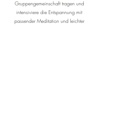
Gruppengemeinschaft tragen und
intensiviere die Entspannung mit
passender Meditation und leichter
Akupressur.
Durch das Aktivieren bestimmter
Körperpunkte und die Wirkung des
Kakaos lösen sich Blockaden, während
du neue Energie tankst.
17.00 Dance of Temperature mit
Anti-Kopfschmerz-Traumreise